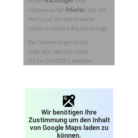
einen
oder
interessierten
Mieter
, der mit
Herz und Verstand weiter
Leben in unsere Räume bringt.
Bei Interesse gerne bei
Gabriele Vecchio unter
0174/1990362 melden.
Wir benötigen Ihre
Zustimmung um den Inhalt
von Google Maps laden zu
können.