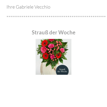
Ihre Gabriele Vecchio
****************************************************
Strauß der Woche