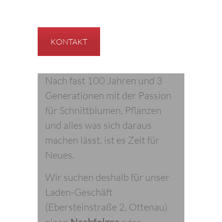
KONTAKT
Nach fast 100 Jahren und 3
Generationen mit der Passion
für Schnittblumen, Pflanzen
und alles was sich daraus
machen lässt, ist es Zeit für
Neues.
Wir suchen deshalb für unser
Laden-Geschäft
(Ebersteinstraße 2, Ottenau)
Nachfolger